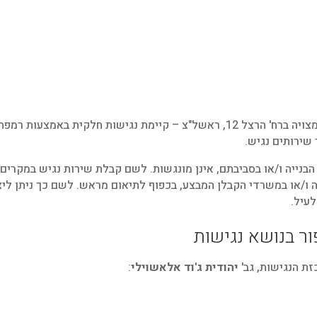
בנקודת המכירה של פרויקט IFAMILY באר יעקב – המצויה ברח' הרצל 12, ראשל"צ – קיימת נגישות חלקי
שירותים נגיש.
הבנייה ו/או בסביבתם, אינן מונגשות. לשם קבלת שירות נגיש במקרים 
ה ו/או במשרדי הקבלן המבצע, בכפוף לתיאום מראש. לשם כך ניתן לי
עיל.
ור בנושא נגישות
ת הנגישות, גב'
יהודית ג'וד אלאשוילי
: