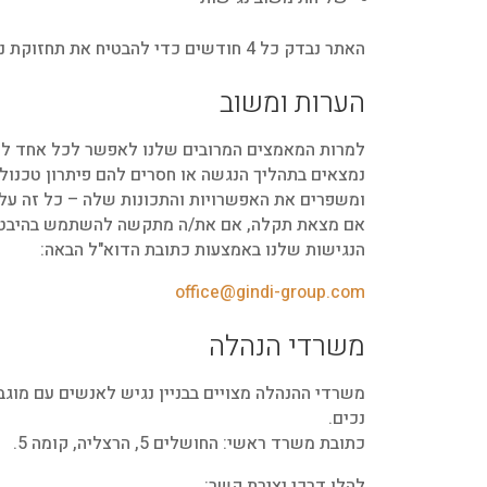
האתר נבדק כל 4 חודשים כדי להבטיח את תחזוקת נגישות האתר.
הערות ומשוב
למרות המאמצים המרובים שלנו לאפשר לכל אחד להתא
נמצאים בתהליך הנגשה או חסרים להם פיתרון טכנולו
ומשפרים את האפשרויות והתכונות שלה – כל זה על 
אם מצאת תקלה, אם את/ה מתקשה להשתמש בהיבט כלש
הנגישות שלנו באמצעות כתובת הדוא"ל הבאה:
office@gindi-group.com
משרדי הנהלה
משרדי ההנהלה מצויים בבניין נגיש לאנשים עם מוגבלות
נכים.
כתובת משרד ראשי: החושלים 5, הרצליה, קומה 5.
להלן דרכי יצירת קשר: