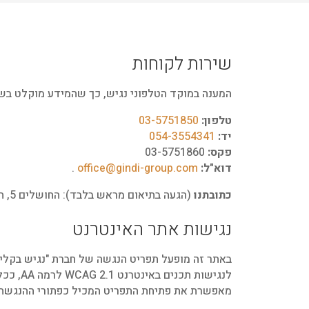
שירות לקוחות
המענה במוקד הטלפוני נגיש, כך שהמידע מוקלט בשפ
טלפון:
03-5751850
יד:
054-3554341
פקס:
03-5751860
דוא"ל:
office@gindi-group.com
.
כתובתנו
(הגעה בתיאום מראש בלבד): החושלים 5, הרצליה, קומה 5.
נגישות אתר האינטרנט
באתר זה מופעל תפריט הנגשה של חברת "נגיש בקלי
לנגישו
מאפשרת את פתיחת התפריט המכיל כפתורי ההנגשה. 