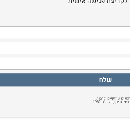
לקביעת פגישה אישית
נים שיווקיים, לרבות
בדוא״ל, מסרונים ו/או באמצעי תקשורת אחרים, בהתאם לחוק התקשורת (בזק ושידורים), תשמ״ב-1982