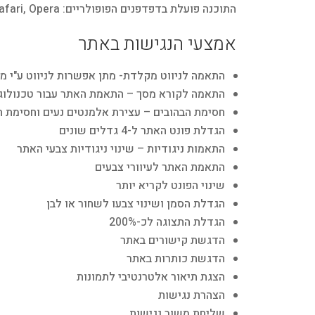
התוכנה פועלת בדפדפנים הפופולריים: Chrome, Firefox, Explorer 10+, Safari, Opera..
אמצעי הנגישות באתר
התאמה לניווט מקלדת- מתן אפשרות לניווט ע"י 
התאמה לקורא מסך – התאמת האתר עבור טכנולוגיות מסייעו
חסימת הבהובים – עצירת אלמנטים נעים וחסימת ה
הגדלת פונט האתר ל-4 גדלים שונים
התאמות ניגודיות – שינוי ניגודיות צבעי האתר
התאמת האתר לעיוורי צבעים
שינוי הפונט לקריא יותר
הגדלת הסמן ושינוי צבעו לשחור או לבן
הגדלת התצוגה לכ-200%
הדגשת קישורים באתר
הדגשת כותרות באתר
הצגת תיאור אלטרנטיבי לתמונות
הצהרת נגישות
שליחת משוב נגישות